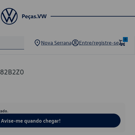
0
Nova Serrana
Entre/registre-se
482B2Z0
tado.
Avise-me quando chegar!