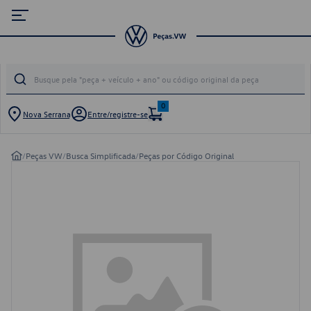
0
Nova Serrana
Entre/registre-se
/
Peças VW
/
Busca Simplificada
/
Peças por Código Original