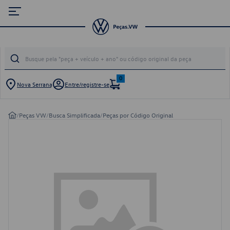
0
Nova Serrana
Entre/registre-se
/
Peças VW
/
Busca Simplificada
/
Peças por Código Original