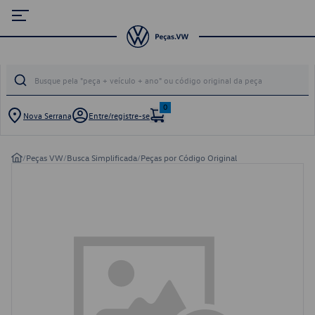
0
Nova Serrana
Entre/registre-se
/
Peças VW
/
Busca Simplificada
/
Peças por Código Original