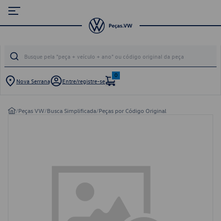
0
Nova Serrana
Entre/registre-se
/
Peças VW
/
Busca Simplificada
/
Peças por Código Original