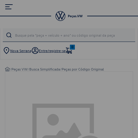
0
Nova Serrana
Entre/registre-se
/
Peças VW
/
Busca Simplificada
/
Peças por Código Original