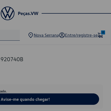
0
Nova Serrana
Entre/registre-se
1920740B
tado.
Avise-me quando chegar!