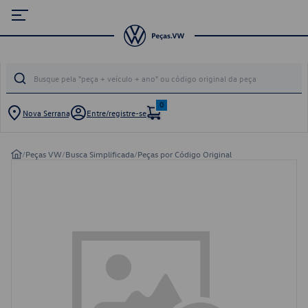
0
Nova Serrana
Entre/registre-se
/
Peças VW
/
Busca Simplificada
/
Peças por Código Original