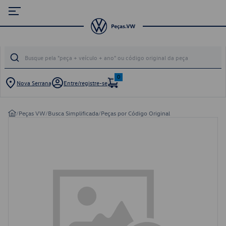
0
Nova Serrana
Entre/registre-se
/
Peças VW
/
Busca Simplificada
/
Peças por Código Original