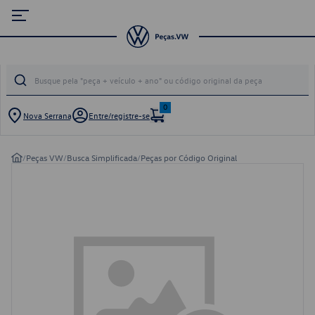
0
Nova Serrana
Entre/registre-se
/
Peças VW
/
Busca Simplificada
/
Peças por Código Original