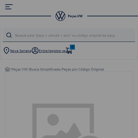
0
Nova Serrana
Entre/registre-se
/
Peças VW
/
Busca Simplificada
/
Peças por Código Original