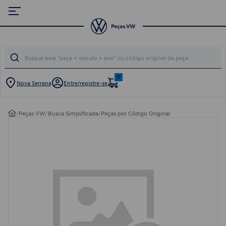
0
Nova Serrana
Entre/registre-se
/
Peças VW
/
Busca Simplificada
/
Peças por Código Original