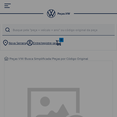
0
Nova Serrana
Entre/registre-se
/
Peças VW
/
Busca Simplificada
/
Peças por Código Original