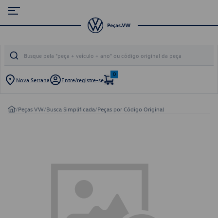
0
Nova Serrana
Entre/registre-se
/
Peças VW
/
Busca Simplificada
/
Peças por Código Original