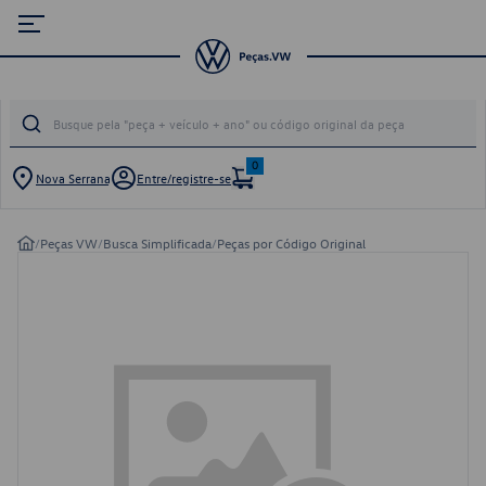
0
Nova Serrana
Entre/registre-se
/
Peças VW
/
Busca Simplificada
/
Peças por Código Original