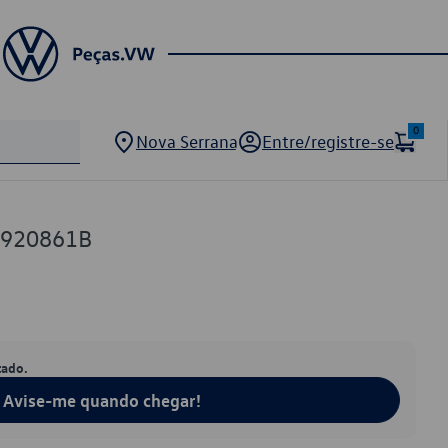
0
Nova Serrana
Entre/registre-se
0920861B
tado.
Avise-me quando chegar!