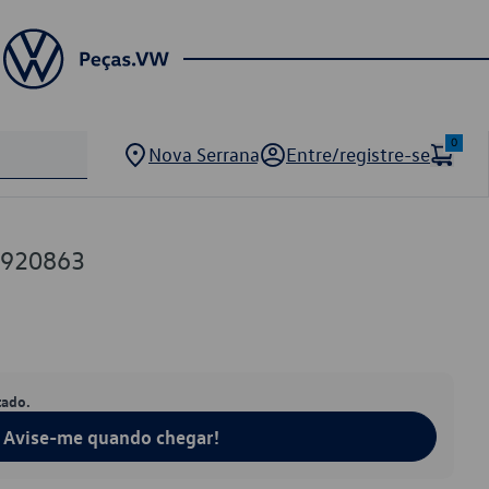
0
Nova Serrana
Entre/registre-se
0920863
tado.
Avise-me quando chegar!