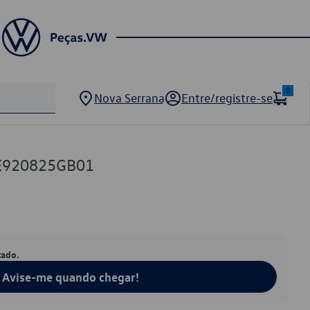
0
Nova Serrana
Entre/registre-se
E920825GB01
tado.
Avise-me quando chegar!