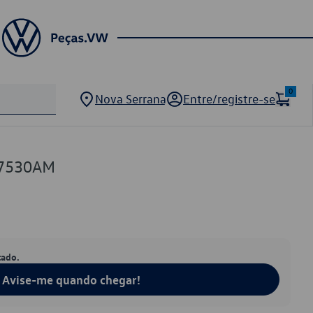
0
Nova Serrana
Entre/registre-se
07530AM
tado.
Avise-me quando chegar!