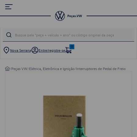
0
Nova Serrana
Entre/registre-se
/
Peças VW
/
Elétrica, Eletrônica e Ignição
/
Interruptores de Pedal de Freio