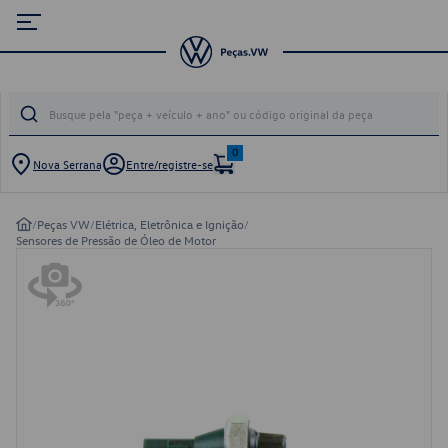
0
Nova Serrana
Entre/registre-se
/
Peças VW
/
Elétrica, Eletrônica e Ignição
/
Sensores de Pressão de Óleo de Motor