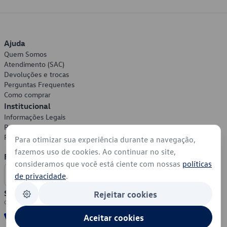
Ajuda
Quem Somos
Atendimento (SAC)
Devoluções e trocas
Perguntas Frequentes
Como comprar
Institucional
Informações Legais
Política de Privacidade
Política de Cookies
Para otimizar sua experiência durante a navegação,
fazemos uso de cookies. Ao continuar no site,
Formas de Pagamento
consideramos que você está ciente com nossas
políticas
de privacidade
.
Segurança
Rejeitar cookies
Aceitar cookies