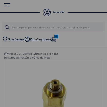
0
Nova Serrana
Entre/registre-se
/
Peças VW
/
Elétrica, Eletrônica e Ignição
/
Sensores de Pressão de Óleo de Motor