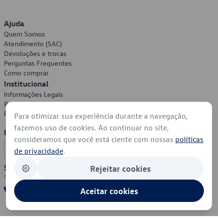
Ajuda
Quem Somos
Atendimento (SAC)
Devoluções e trocas
Perguntas Frequentes
Como comprar
Institucional
Informações Legais
Política de Privacidade
Política de Cookies
Para otimizar sua experiência durante a navegação,
fazemos uso de cookies. Ao continuar no site,
Formas de Pagamento
consideramos que você está ciente com nossas
políticas
de privacidade
.
Segurança
Rejeitar cookies
Aceitar cookies