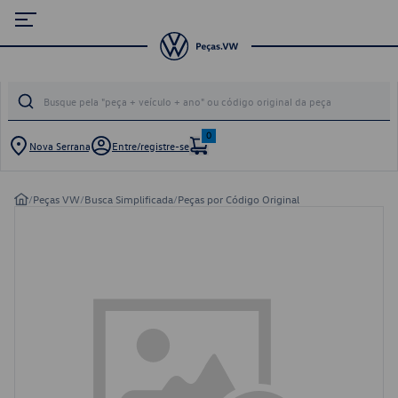
0
Nova Serrana
Entre/registre-se
/
Peças VW
/
Busca Simplificada
/
Peças por Código Original