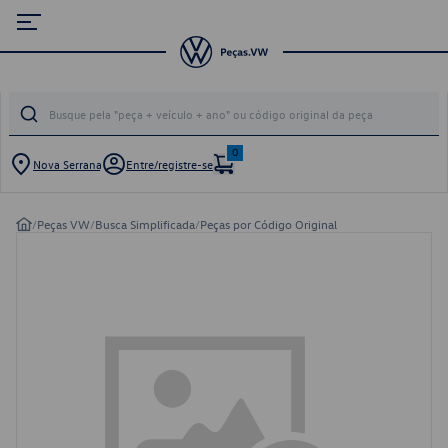
0
Nova Serrana
Entre/registre-se
/
Peças VW
/
Busca Simplificada
/
Peças por Código Original