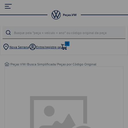
0
Nova Serrana
Entre/registre-se
/
Peças VW
/
Busca Simplificada
/
Peças por Código Original