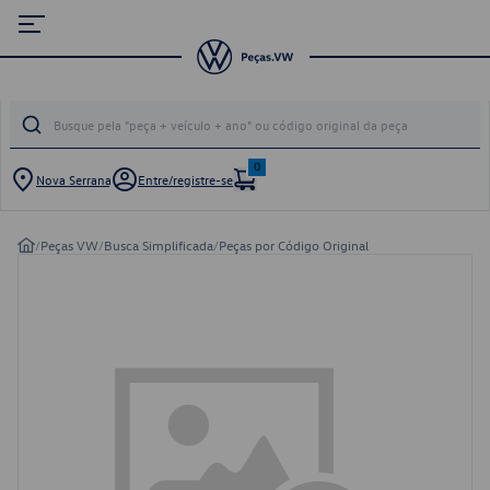
0
Nova Serrana
Entre/registre-se
/
Peças VW
/
Busca Simplificada
/
Peças por Código Original