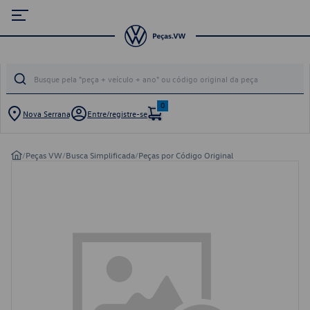
0
Nova Serrana
Entre/registre-se
/
Peças VW
/
Busca Simplificada
/
Peças por Código Original