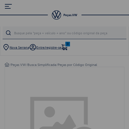
0
Nova Serrana
Entre/registre-se
/
Peças VW
/
Busca Simplificada
/
Peças por Código Original