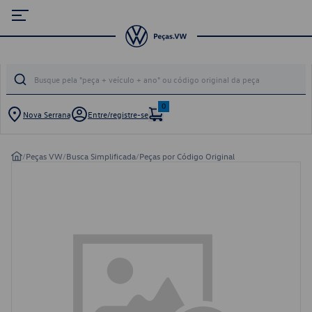
0
Nova Serrana
Entre/registre-se
/
Peças VW
/
Busca Simplificada
/
Peças por Código Original