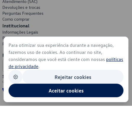
Atendimento (SAC)
Devoluções e trocas
Perguntas Frequentes
Como comprar
Institucional
Informações Legais
Política de Privacidade
Política de Cookies
Para otimizar sua experiência durante a navegação,
fazemos uso de cookies. Ao continuar no site,
Formas de Pagamento
consideramos que você está ciente com nossas
políticas
de privacidade
.
Segurança
Rejeitar cookies
Aceitar cookies
© 2026 - Volkswagen do Brasil - Todos os direitos reservados