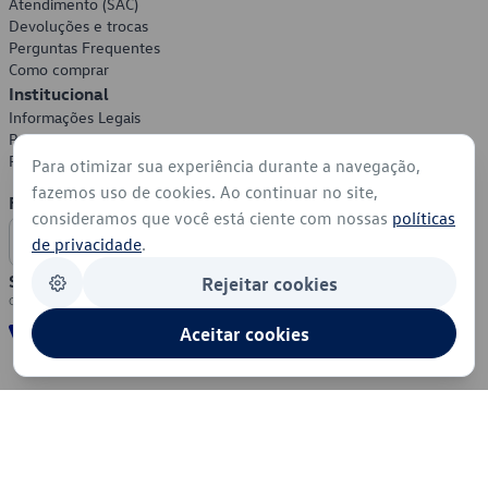
Atendimento (SAC)
Devoluções e trocas
Perguntas Frequentes
Como comprar
Institucional
Informações Legais
Política de Privacidade
Política de Cookies
Para otimizar sua experiência durante a navegação,
fazemos uso de cookies. Ao continuar no site,
Formas de Pagamento
consideramos que você está ciente com nossas
políticas
de privacidade
.
Segurança
Rejeitar cookies
Aceitar cookies
© 2026 - Volkswagen do Brasil - Todos os direitos reservados