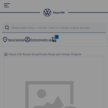
0
Nova Serrana
Entre/registre-se
/
Peças VW
/
Busca Simplificada
/
Peças por Código Original