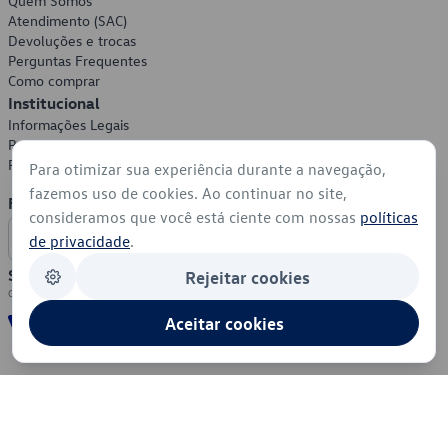
Quem Somos
Atendimento (SAC)
Devoluções e trocas
Perguntas Frequentes
Como comprar
Institucional
Informações Legais
Política de Privacidade
Política de Cookies
Para otimizar sua experiência durante a navegação,
fazemos uso de cookies. Ao continuar no site,
Formas de Pagamento
consideramos que você está ciente com nossas
políticas
de privacidade
.
Segurança
Rejeitar cookies
Aceitar cookies
© 2026 - Volkswagen do Brasil - Todos os direitos reservados