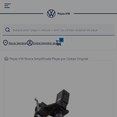
0
Nova Serrana
Entre/registre-se
/
Peças VW
/
Busca Simplificada
/
Peças por Código Original