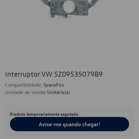
Interruptor VW 5Z09535079B9
Compatibilidade:
SpaceFox
Unidade de venda:
Unitário(a)
Produto temporariamente esgotado.
Avise-me quando chegar!