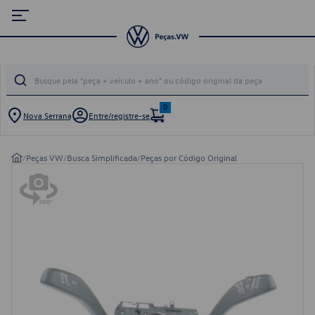
0
Nova Serrana
Entre/registre-se
/
Peças VW
/
Busca Simplificada
/
Peças por Código Original