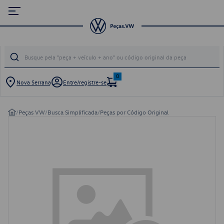
0
Nova Serrana
Entre/registre-se
/
Peças VW
/
Busca Simplificada
/
Peças por Código Original