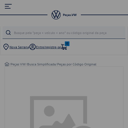
0
Nova Serrana
Entre/registre-se
/
Peças VW
/
Busca Simplificada
/
Peças por Código Original