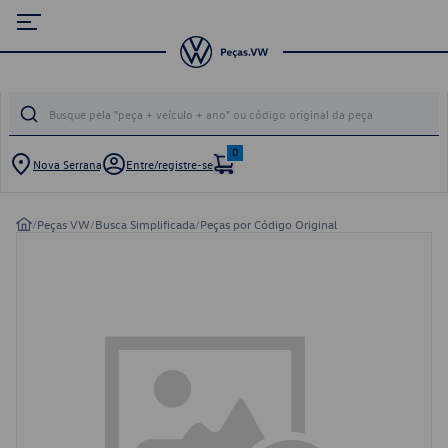
0
Nova Serrana
Entre/registre-se
/
Peças VW
/
Busca Simplificada
/
Peças por Código Original