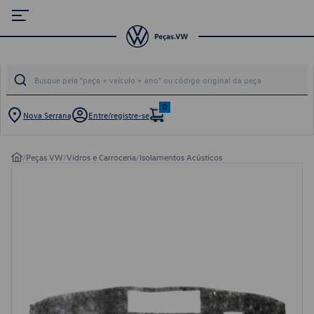
0
Nova Serrana
Entre/registre-se
/
Peças VW
/
Vidros e Carroceria
/
Isolamentos Acústicos