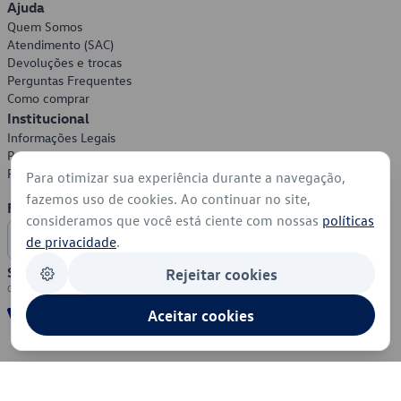
Ajuda
Quem Somos
Atendimento (SAC)
Devoluções e trocas
Perguntas Frequentes
Como comprar
Institucional
Informações Legais
Política de Privacidade
Política de Cookies
Para otimizar sua experiência durante a navegação,
fazemos uso de cookies. Ao continuar no site,
Formas de Pagamento
consideramos que você está ciente com nossas
políticas
de privacidade
.
Segurança
Rejeitar cookies
Aceitar cookies