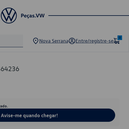
0
Nova Serrana
Entre/registre-se
864236
tado.
Avise-me quando chegar!