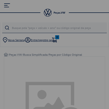
0
Nova Serrana
Entre/registre-se
/
Peças VW
/
Busca Simplificada
/
Peças por Código Original