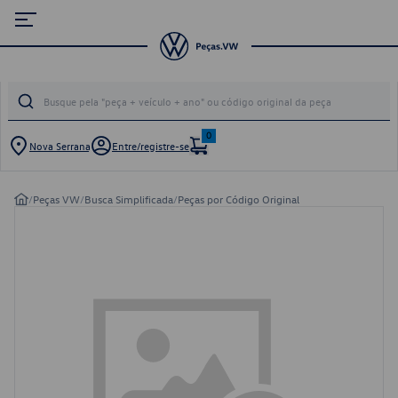
0
Nova Serrana
Entre/registre-se
/
Peças VW
/
Busca Simplificada
/
Peças por Código Original