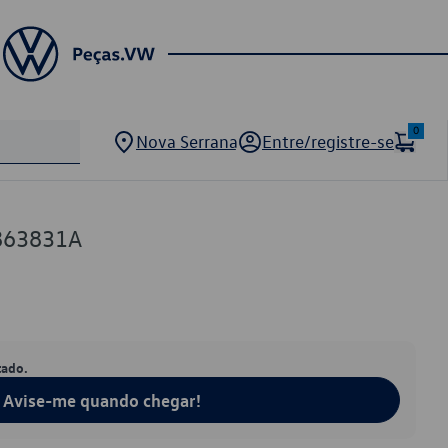
0
Nova Serrana
Entre/registre-se
863831A
tado.
Avise-me quando chegar!