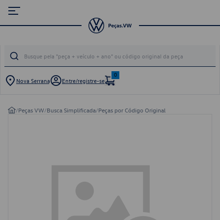
0
Nova Serrana
Entre/registre-se
/
Peças VW
/
Busca Simplificada
/
Peças por Código Original