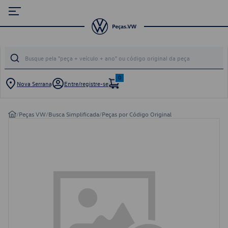
0
Nova Serrana
Entre/registre-se
/
Peças VW
/
Busca Simplificada
/
Peças por Código Original