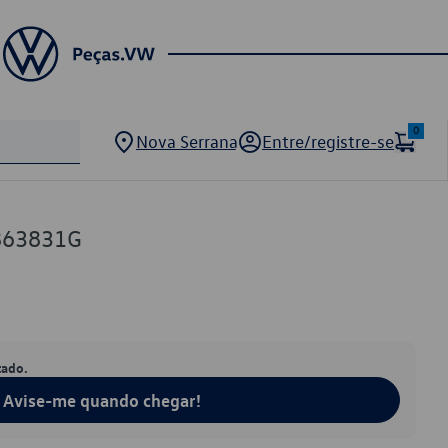
0
Nova Serrana
Entre/registre-se
863831G
tado.
Avise-me quando chegar!