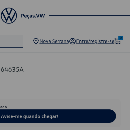
0
Nova Serrana
Entre/registre-se
864635A
tado.
Avise-me quando chegar!