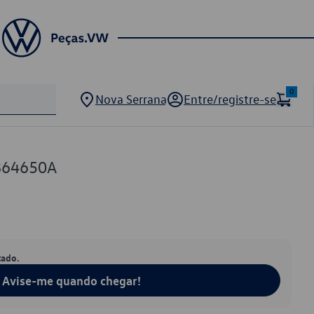
0
Nova Serrana
Entre/registre-se
864650A
tado.
Avise-me quando chegar!