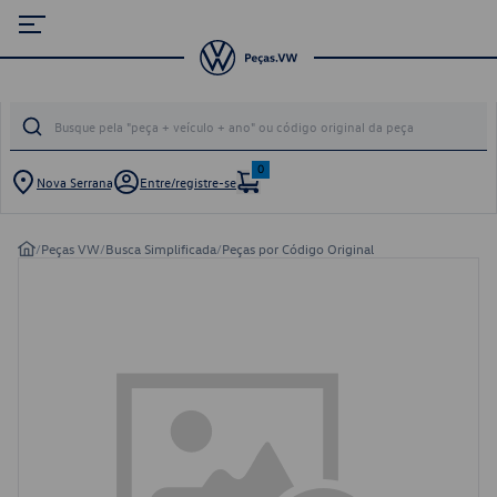
0
Nova Serrana
Entre/registre-se
/
Peças VW
/
Busca Simplificada
/
Peças por Código Original