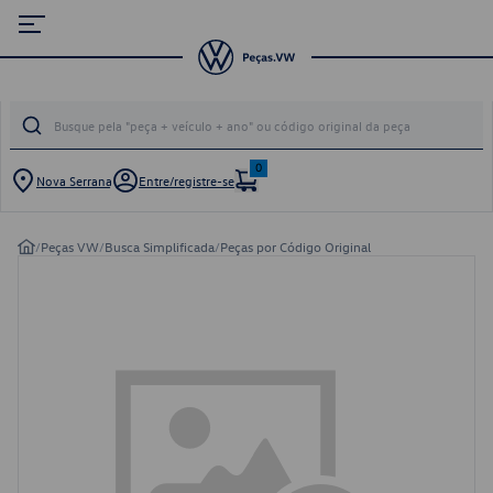
0
Nova Serrana
Entre/registre-se
/
Peças VW
/
Busca Simplificada
/
Peças por Código Original