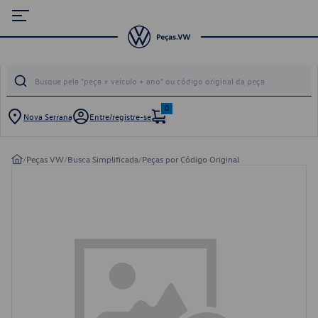
0
Nova Serrana
Entre/registre-se
/
Peças VW
/
Busca Simplificada
/
Peças por Código Original