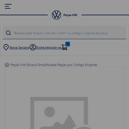
0
Nova Serrana
Entre/registre-se
/
Peças VW
/
Busca Simplificada
/
Peças por Código Original