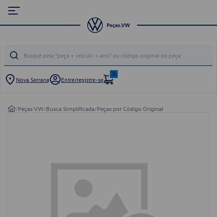
0
Nova Serrana
Entre/registre-se
/
Peças VW
/
Busca Simplificada
/
Peças por Código Original